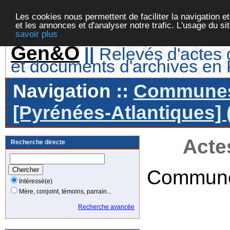
Les cookies nous permettent de faciliter la navigation et
et les annonces et d'analyser notre trafic. L'usage du s
savoir plus
Gen&O
||
Relevés d'actes d
et documents d'archives en
Navigation ::
Communes 
[Pyrénées-Atlantiques] 
Acte
Recherche directe
Commune
Intéressé(e)
Mère, conjoint, témoins, parrain...
Recherche avancée