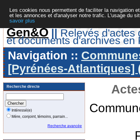
Les cookies nous permettent de faciliter la navigation et
et les annonces et d'analyser notre trafic. L'usage du s
savoir plus
Gen&O
||
Relevés d'actes d
et documents d'archives en
Navigation ::
Communes 
[Pyrénées-Atlantiques] 
Acte
Recherche directe
Commune
Intéressé(e)
Mère, conjoint, témoins, parrain...
Recherche avancée