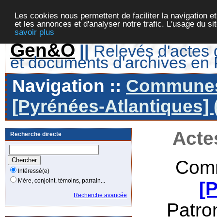
Les cookies nous permettent de faciliter la navigation et
et les annonces et d'analyser notre trafic. L'usage du s
savoir plus
Gen&O
||
Relevés d'actes d
et documents d'archives en
Navigation ::
Communes 
[Pyrénées-Atlantiques] 
Acte
Recherche directe
Comm
Intéressé(e)
Mère, conjoint, témoins, parrain...
[
Recherche avancée
Patro