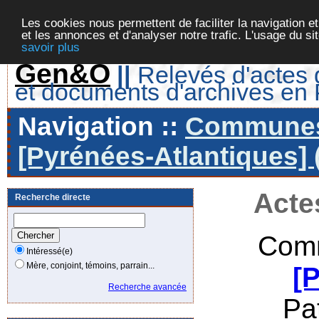
Les cookies nous permettent de faciliter la navigation et
et les annonces et d'analyser notre trafic. L'usage du s
savoir plus
Gen&O
||
Relevés d'actes d
et documents d'archives en
Navigation ::
Communes 
[Pyrénées-Atlantiques] 
Acte
Recherche directe
Comm
Intéressé(e)
Mère, conjoint, témoins, parrain...
[
Recherche avancée
Pa