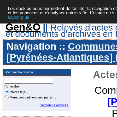
Les cookies nous permettent de faciliter la navigation et
et les annonces et d'analyser notre trafic. L'usage du s
savoir plus
Gen&O
||
Relevés d'actes d
et documents d'archives en
Navigation ::
Communes 
[Pyrénées-Atlantiques] 
Acte
Recherche directe
Comm
Intéressé(e)
Mère, conjoint, témoins, parrain...
[
Recherche avancée