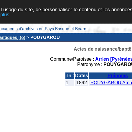
 l'usage du site, de personnaliser le contenu et les annonces
 plus
et documents d'archives en Pays Basque et Béarn
antiques] (o)
> POUYGAROU
Actes de naissance/bapt
Commune/Paroisse :
Arrien [Pyrénées
Patronyme :
POUYGARO
Tri :
Dates
Prénoms
1.
1892
POUYGAROU Ambr