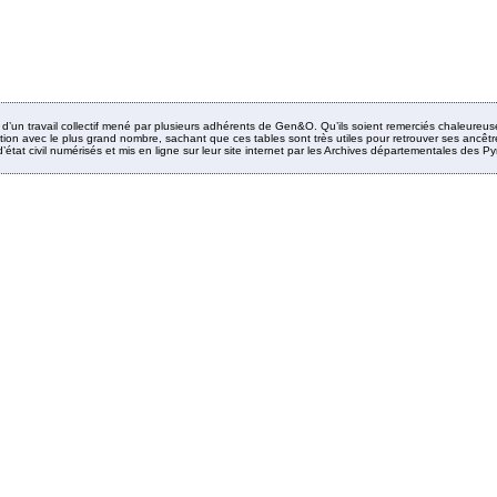
it d’un travail collectif mené par plusieurs adhérents de Gen&O. Qu’ils soient remerciés chaleureus
ion avec le plus grand nombre, sachant que ces tables sont très utiles pour retrouver ses ancêtres
’état civil numérisés et mis en ligne sur leur site internet par les Archives départementales des 