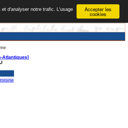
Accepter les
 et d'analyser notre trafic. L'usage
cookies
ême
-Atlantiques]
U
oisine