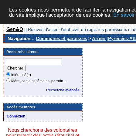
Les cookies nous permettent de faciliter la navigation et
du site implique l'acceptation de ces cookies.
En savoir
Gen&O
||
Relevés d'actes d'état-civil, de registres paroissiaux 
Navigation ::
Communes et paroisses
>
Arrien [Pyrénées-Atl
Recherche directe
Intéressé(e)
Mère, conjoint, témoins, parrain...
Recherche avancée
Accès membres
Connexion
Nous cherchons des volontaires
pour relever des actes (état civil et