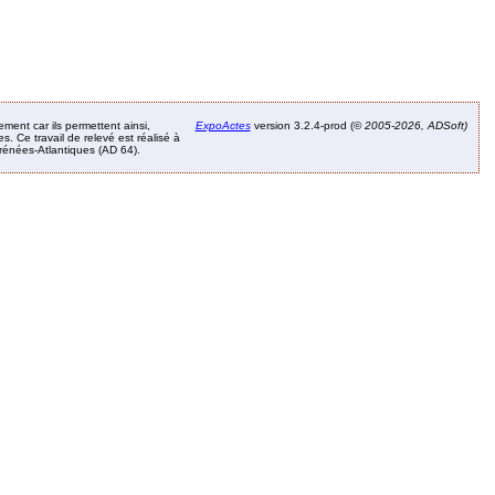
ement car ils permettent ainsi,
ExpoActes
version 3.2.4-prod (©
2005-2026, ADSoft)
. Ce travail de relevé est réalisé à
Pyrénées-Atlantiques (AD 64).