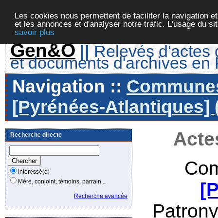
Les cookies nous permettent de faciliter la navigation et
et les annonces et d'analyser notre trafic. L'usage du s
savoir plus
Gen&O
||
Relevés d'actes d
et documents d'archives en
Navigation ::
Communes 
[Pyrénées-Atlantiques] 
Acte
Recherche directe
Com
Intéressé(e)
Mère, conjoint, témoins, parrain...
[
Recherche avancée
Patron