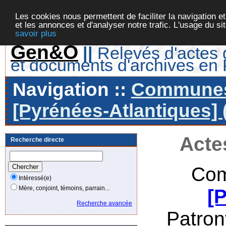
Les cookies nous permettent de faciliter la navigation et
et les annonces et d'analyser notre trafic. L'usage du s
savoir plus
Gen&O
||
Relevés d'actes d
et documents d'archives en
Navigation ::
Communes 
[Pyrénées-Atlantiques] 
Acte
Recherche directe
Com
Intéressé(e)
Mère, conjoint, témoins, parrain...
[
Recherche avancée
Patro