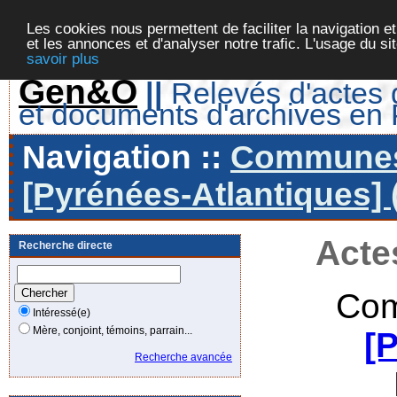
Les cookies nous permettent de faciliter la navigation et
et les annonces et d'analyser notre trafic. L'usage du s
savoir plus
Gen&O
||
Relevés d'actes d
et documents d'archives en
Navigation ::
Communes 
[Pyrénées-Atlantiques] 
Acte
Recherche directe
Com
Intéressé(e)
Mère, conjoint, témoins, parrain...
[
Recherche avancée