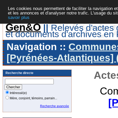
Les cookies nous permettent de faciliter la navigation et
et les annonces et d'analyser notre trafic. L'usage du s
savoir plus
Gen&O
||
Relevés d'actes d
et documents d'archives en
Navigation ::
Communes 
[Pyrénées-Atlantiques] 
Acte
Recherche directe
Com
Intéressé(e)
Mère, conjoint, témoins, parrain...
[
Recherche avancée