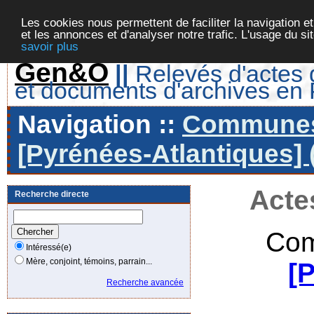
Les cookies nous permettent de faciliter la navigation et
et les annonces et d'analyser notre trafic. L'usage du s
savoir plus
Gen&O
||
Relevés d'actes d
et documents d'archives en
Navigation ::
Communes 
[Pyrénées-Atlantiques] 
Acte
Recherche directe
Com
Intéressé(e)
Mère, conjoint, témoins, parrain...
[
Recherche avancée