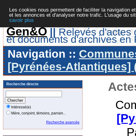
Les cookies nous permettent de faciliter la navigation et
et les annonces et d'analyser notre trafic. L'usage du s
savoir plus
Gen&O
||
Relevés d'actes d
et documents d'archives en
Navigation ::
Communes 
[Pyrénées-Atlantiques] 
Acte
Recherche directe
Com
Intéressé(e)
Mère, conjoint, témoins, parrain...
[Py
Recherche avancée
P