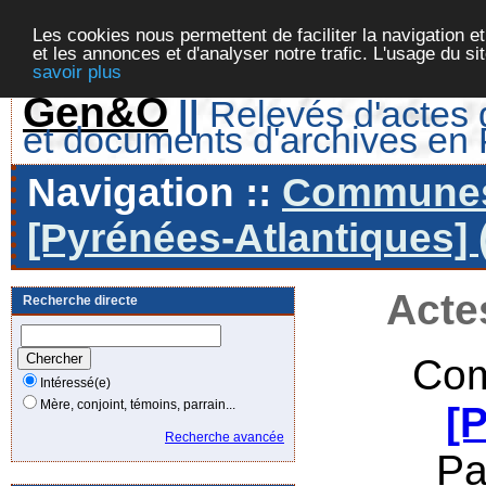
Les cookies nous permettent de faciliter la navigation et
et les annonces et d'analyser notre trafic. L'usage du s
savoir plus
Gen&O
||
Relevés d'actes d
et documents d'archives en
Navigation ::
Communes 
[Pyrénées-Atlantiques] 
Acte
Recherche directe
Com
Intéressé(e)
Mère, conjoint, témoins, parrain...
[
Recherche avancée
Pa