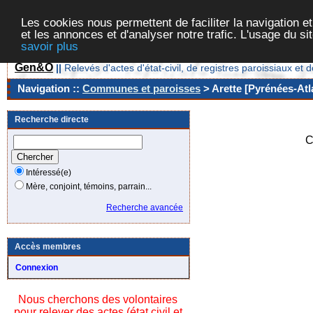
Les cookies nous permettent de faciliter la navigation et
et les annonces et d'analyser notre trafic. L'usage du s
savoir plus
Gen&O
||
Relevés d'actes d'état-civil, de registres paroissiaux 
Navigation ::
Communes et paroisses
> Arette [Pyrénées-Atl
Recherche directe
C
Intéressé(e)
Mère, conjoint, témoins, parrain...
Recherche avancée
Accès membres
Connexion
Nous cherchons des volontaires
pour relever des actes (état civil et