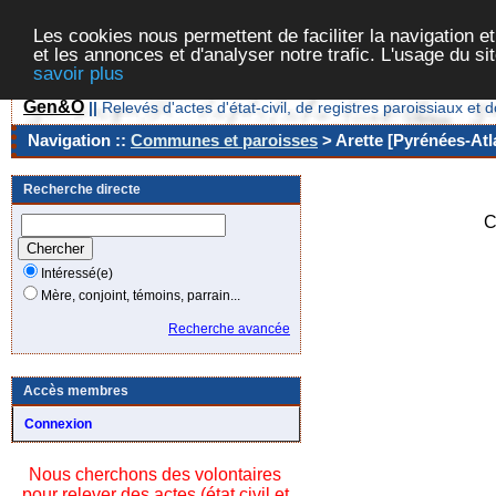
Les cookies nous permettent de faciliter la navigation et
et les annonces et d'analyser notre trafic. L'usage du s
savoir plus
Gen&O
||
Relevés d'actes d'état-civil, de registres paroissiaux 
Navigation ::
Communes et paroisses
> Arette [Pyrénées-Atl
Recherche directe
C
Intéressé(e)
Mère, conjoint, témoins, parrain...
Recherche avancée
Accès membres
Connexion
Nous cherchons des volontaires
pour relever des actes (état civil et