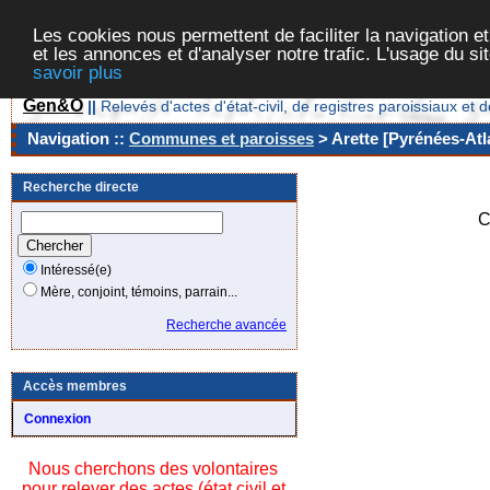
Les cookies nous permettent de faciliter la navigation et
et les annonces et d'analyser notre trafic. L'usage du s
savoir plus
Gen&O
||
Relevés d'actes d'état-civil, de registres paroissiaux 
Navigation ::
Communes et paroisses
> Arette [Pyrénées-Atl
Recherche directe
C
Intéressé(e)
Mère, conjoint, témoins, parrain...
Recherche avancée
Accès membres
Connexion
Nous cherchons des volontaires
pour relever des actes (état civil et