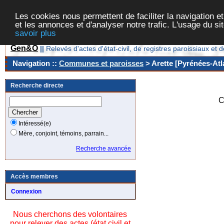
Les cookies nous permettent de faciliter la navigation et
et les annonces et d'analyser notre trafic. L'usage du s
savoir plus
Gen&O
||
Relevés d'actes d'état-civil, de registres paroissiaux 
Navigation ::
Communes et paroisses
> Arette [Pyrénées-Atl
Recherche directe
C
Intéressé(e)
Mère, conjoint, témoins, parrain...
Recherche avancée
Accès membres
Connexion
Nous cherchons des volontaires
pour relever des actes (état civil et