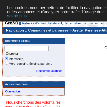
Les cookies nous permettent de faciliter la navigation et
et les annonces et d'analyser notre trafic. L'usage du s
savoir plus
Gen&O
||
Relevés d'actes d'état-civil, de registres paroissiaux 
Navigation ::
Communes et paroisses
> Arette [Pyrénées-Atl
Recherche directe
C
Intéressé(e)
Mère, conjoint, témoins, parrain...
Recherche avancée
Accès membres
Connexion
Nous cherchons des volontaires
pour relever des actes (état civil et