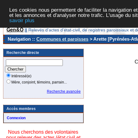
Les cookies nous permettent de faciliter la navigation et
et les annonces et d'analyser notre trafic. L'usage du s
savoir plus
Gen&O
||
Relevés d'actes d'état-civil, de registres paroissiaux 
Navigation ::
Communes et paroisses
> Arette [Pyrénées-Atl
Recherche directe
C
Intéressé(e)
Mère, conjoint, témoins, parrain...
Recherche avancée
Accès membres
Connexion
Nous cherchons des volontaires
pour relever des actes (état civil et