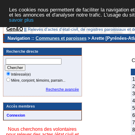
Les cookies nous permettent de faciliter la navigation et
et les annonces et d'analyser notre trafic. L'usage du s
savoir plus
Gen&O
||
Relevés d'actes d'état-civil, de registres paroissiaux 
Navigation ::
Communes et paroisses
> Arette [Pyrénées-Atl
Recherche directe
C
Intéressé(e)
1
Mère, conjoint, témoins, parrain...
2
Recherche avancée
3
4
Accès membres
5
6
Connexion
7
Nous cherchons des volontaires
8
pour relever des actes (état civil et