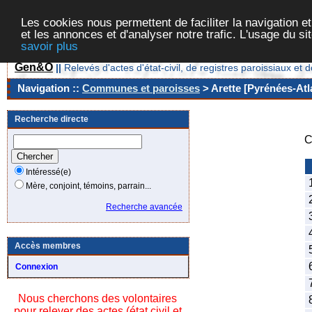
Les cookies nous permettent de faciliter la navigation et
et les annonces et d'analyser notre trafic. L'usage du s
savoir plus
Gen&O
||
Relevés d'actes d'état-civil, de registres paroissiaux 
Navigation ::
Communes et paroisses
> Arette [Pyrénées-Atl
Recherche directe
C
Intéressé(e)
1
Mère, conjoint, témoins, parrain...
2
Recherche avancée
3
4
Accès membres
5
6
Connexion
7
Nous cherchons des volontaires
8
pour relever des actes (état civil et