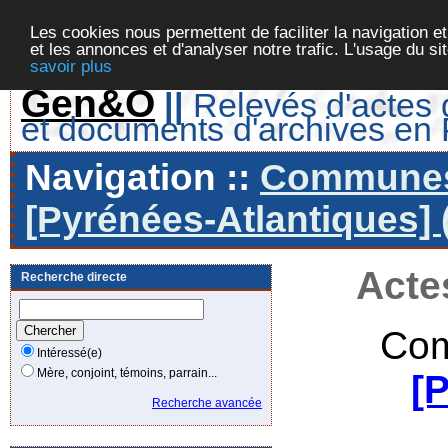
Les cookies nous permettent de faciliter la navigation et
et les annonces et d'analyser notre trafic. L'usage du s
savoir plus
Gen&O
||
Relevés d'actes d
et documents d'archives en
Navigation ::
Communes 
[Pyrénées-Atlantiques] 
Acte
Recherche directe
Com
Intéressé(e)
Mère, conjoint, témoins, parrain...
[
Recherche avancée