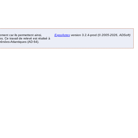
ement car ils permettent ainsi,
ExpoActes
version 3.2.4-prod (©
2005-2026, ADSoft)
. Ce travail de relevé est réalisé à
Pyrénées-Atlantiques (AD 64).