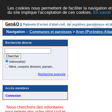
Les cookies nous permettent de faciliter la navigation et
du site implique l'acceptation de ces cookies.
En savoir
Gen&O
||
Relevés d'actes d'état-civil, de registres paroissiaux 
Navigation ::
Communes et paroisses
>
Aren [Pyrénées-Atlan
Recherche directe
Intéressé(e)
Mère, conjoint, témoins, parrain...
Recherche avancée
Accès membres
Connexion
Nous cherchons des volontaires
pour relever des actes (état civil et