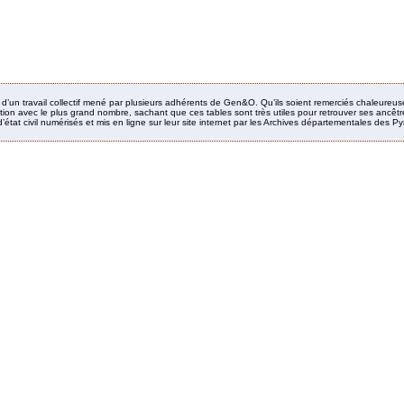
it d’un travail collectif mené par plusieurs adhérents de Gen&O. Qu’ils soient remerciés chaleureus
ion avec le plus grand nombre, sachant que ces tables sont très utiles pour retrouver ses ancêtres
’état civil numérisés et mis en ligne sur leur site internet par les Archives départementales des 