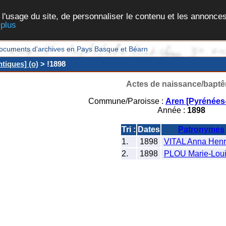
 l'usage du site, de personnaliser le contenu et les annonces
 plus
et documents d'archives en Pays Basque et Béarn
tiques] (o)
> !1898
Actes de naissance/bapt
Commune/Paroisse :
Aren [Pyrénées-
Année :
1898
Tri :
Dates
Patronymes
1.
1898
VITAL Anna Henri
2.
1898
PLOU Marie-Lou