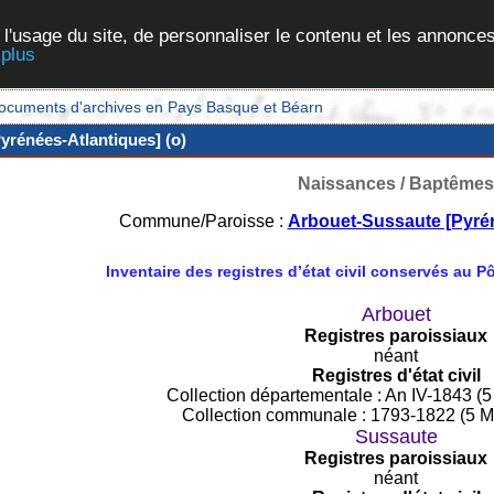
 l'usage du site, de personnaliser le contenu et les annonces
 plus
et documents d'archives en Pays Basque et Béarn
yrénées-Atlantiques] (o)
Naissances / Baptêmes
Commune/Paroisse :
Arbouet-Sussaute [Pyrén
Inventaire des registres d’état civil conservés au 
Arbouet
Registres paroissiaux
néant
Registres d'état civil
Collection départementale : An IV-1843 (5
Collection communale : 1793-1822 (5 M
Sussaute
Registres paroissiaux
néant