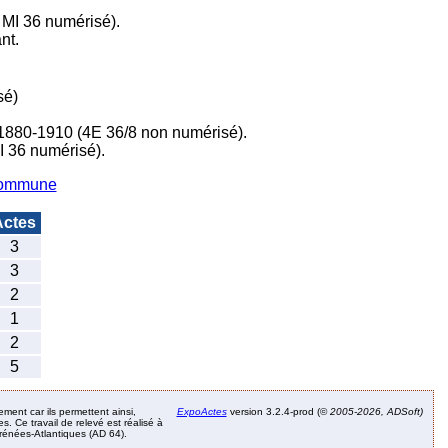
 MI 36 numérisé).
nt.
sé)
 1880-1910 (4E 36/8 non numérisé).
I 36 numérisé).
 commune
ctes
3
3
2
1
2
5
ement car ils permettent ainsi,
ExpoActes
version 3.2.4-prod (©
2005-2026, ADSoft)
. Ce travail de relevé est réalisé à
Pyrénées-Atlantiques (AD 64).