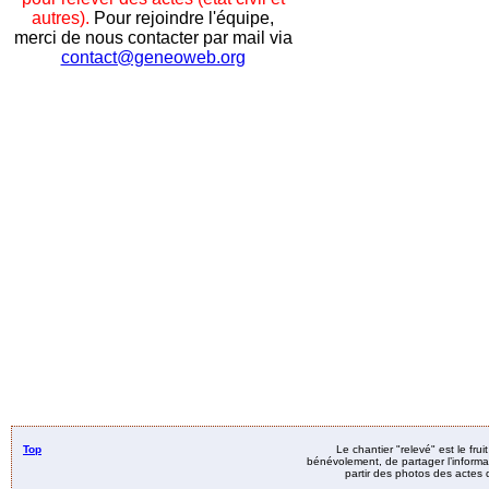
autres).
Pour rejoindre l'équipe,
merci de nous contacter par mail via
contact@geneoweb.org
Top
Le chantier "relevé" est le fru
bénévolement, de partager l’informat
partir des photos des actes d