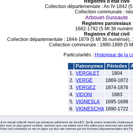
Registres d'état civil
Collection départementale : An IV-1842 (5
Collection communale : néa
Arbouet-Sussaute
Registres paroissiaux
1682-1792 (5 MI 36 numéri
Registres d'état civil
Collection départementale : 1844-1879 (5 MI 36 numérisé),
Collection communale : 1880-1889 (5 M
Particularités :
Historique de la
Patronymes
Périodes
A
1.
VERGILET
1804
2.
VERGÉ
1869-1872
3.
VERGEZ
1874-1876
4.
VIDONI
1883
5.
VIGNESLA
1695-1698
6.
VIGNESCHA
1690-1722
it d’un travail collectif mené par plusieurs adhérents de Gen&O. Qu’ils soient remerciés chaleureus
ion avec le plus grand nombre, sachant que ces tables sont très utiles pour retrouver ses ancêtres
’état civil numérisés et mis en ligne sur leur site internet par les Archives départementales des 