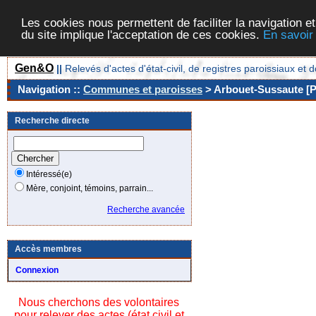
Les cookies nous permettent de faciliter la navigation et
du site implique l'acceptation de ces cookies.
En savoir
Gen&O
||
Relevés d'actes d'état-civil, de registres paroissiaux 
Navigation ::
Communes et paroisses
> Arbouet-Sussaute [P
Recherche directe
Intéressé(e)
Mère, conjoint, témoins, parrain...
Recherche avancée
Accès membres
Connexion
Nous cherchons des volontaires
pour relever des actes (état civil et