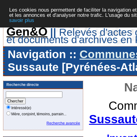
Les cookies nous permettent de faciliter la navigation et
et les annonces et d'analyser notre trafic. L'usage du s
savoir plus
Gen&O
||
Relevés d'actes d
et documents d'archives en
Navigation ::
Communes 
Sussaute [Pyrénées-Atla
Na
Recherche directe
Comm
Intéressé(e)
Mère, conjoint, témoins, parrain...
Sussaut
Recherche avancée