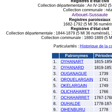
Registres d'état civil
Collection départementale : An IV-1842 (5
Collection communale : néa
Arbouet-Sussaute
Registres paroissiaux
1682-1792 (5 MI 36 numéri
Registres d'état civil
Collection départementale : 1844-1879 (5 MI 36 numérisé),
Collection communale : 1880-1889 (5 M
Particularités :
Historique de la
Patronymes
Période
1.
OYHANART
1815-185
2.
OYHANARD
1819-185
3.
OUGANAGUE
1739
4.
ORQUELARGAIN
1741
5.
OKELARGAIN
1749
6.
OLICHAHARET
1766
7.
OCHAHARRET
1767-176
8.
OUHALDE
1778-187
9.
OIHENBURU
1778