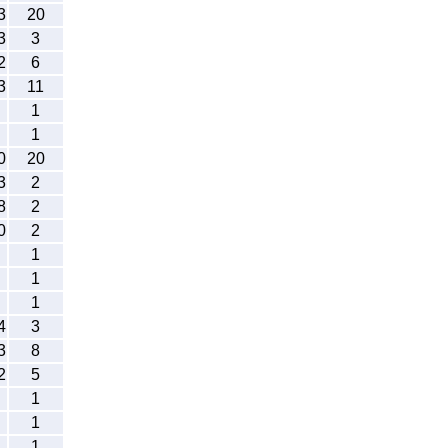
3
20
3
3
2
6
3
11
1
1
0
20
3
2
8
2
0
2
1
1
1
4
3
3
8
2
5
1
1
1