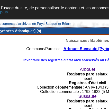
 l'usage du site, de personnaliser le contenu et les annonces
 plus
et documents d'archives en Pays Basque et Béarn
yrénées-Atlantiques] (o)
Naissances / Baptêmes
Commune/Paroisse :
Arbouet-Sussaute [Pyrén
Inventaire des registres d’état civil conservés au 
Arbouet
Registres paroissiaux
néant
Registres d'état civil
Collection départementale : An IV-1843 (5
Collection communale : 1793-1822 (5 M
Sussaute
Registres paroissiaux
néant