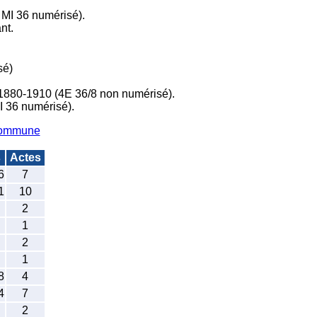
 MI 36 numérisé).
nt.
sé)
 1880-1910 (4E 36/8 non numérisé).
I 36 numérisé).
 commune
s
Actes
6
7
1
10
2
1
2
1
8
4
4
7
2