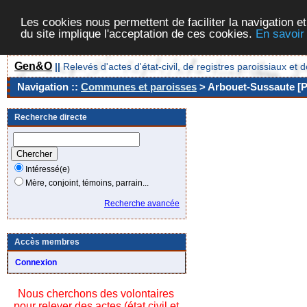
Les cookies nous permettent de faciliter la navigation et
du site implique l'acceptation de ces cookies.
En savoir
Gen&O
||
Relevés d'actes d'état-civil, de registres paroissiaux 
Navigation ::
Communes et paroisses
> Arbouet-Sussaute [P
Recherche directe
Intéressé(e)
Mère, conjoint, témoins, parrain...
Recherche avancée
Accès membres
Connexion
Nous cherchons des volontaires
pour relever des actes (état civil et