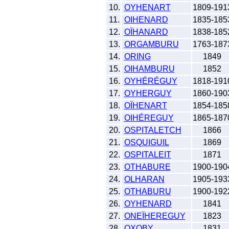
10.
OYHENART
1809-191
11.
OIHENARD
1835-185
12.
OÏHANARD
1838-185
13.
ORGAMBURU
1763-187
14.
ORING
1849
15.
OIHAMBURU
1852
16.
OYHÉRÉGUY
1818-191
17.
OYHERGUY
1860-190
18.
OÏHENART
1854-185
19.
OIHÉREGUY
1865-187
20.
OSPITALETCH
1866
21.
OSQUIGUIL
1869
22.
OSPITALEIT
1871
23.
OTHABURE
1900-190
24.
OLHARAN
1905-193
25.
OTHABURU
1900-192
26.
OYHENARD
1841
27.
ONEÏHEREGUY
1823
28.
OXOBY
1831