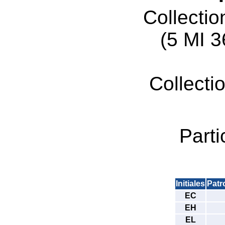
Collecti
(5 MI 
Collecti
Parti
Initiales
Pat
EC
EH
EL