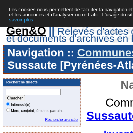
Les cookies nous permettent de faciliter la navigation et
et les annonces et d'analyser notre trafic. L'usage du s
savoir plus
Gen&O
||
Relevés d'actes d
et documents d'archives en
Navigation ::
Communes 
Sussaute [Pyrénées-Atla
Na
Recherche directe
Comm
Intéressé(e)
Mère, conjoint, témoins, parrain...
Sussaut
Recherche avancée