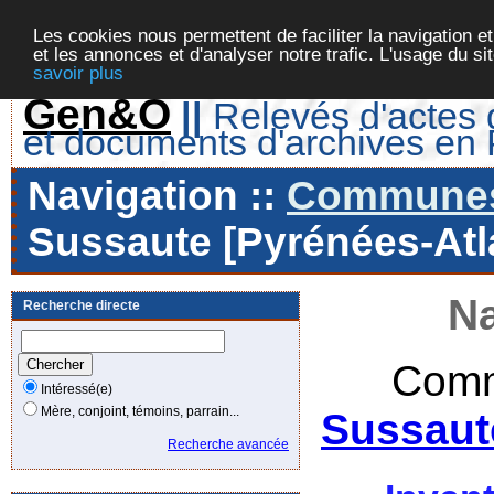
Les cookies nous permettent de faciliter la navigation et
et les annonces et d'analyser notre trafic. L'usage du s
savoir plus
Gen&O
||
Relevés d'actes d
et documents d'archives en
Navigation ::
Communes 
Sussaute [Pyrénées-Atla
Na
Recherche directe
Comm
Intéressé(e)
Mère, conjoint, témoins, parrain...
Sussaut
Recherche avancée