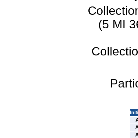
Collecti
(5 MI 
Collecti
Parti
Init