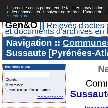
Les cookies nous permettent de faciliter la navigation et
et les annonces et d'analyser notre trafic. L'usage du s
savoir plus
Gen&O
||
Relevés d'actes d
et documents d'archives en
Navigation ::
Communes 
Sussaute [Pyrénées-Atla
Na
Recherche directe
Comm
Intéressé(e)
Mère, conjoint, témoins, parrain...
Sussaut
Recherche avancée