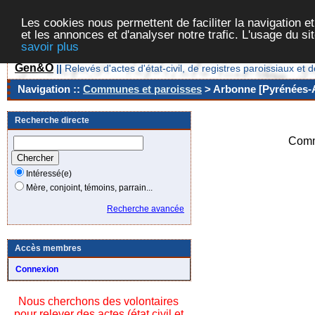
Les cookies nous permettent de faciliter la navigation et
et les annonces et d'analyser notre trafic. L'usage du s
savoir plus
Gen&O
||
Relevés d'actes d'état-civil, de registres paroissiaux 
Navigation ::
Communes et paroisses
> Arbonne [Pyrénées-A
Recherche directe
Comm
Intéressé(e)
Mère, conjoint, témoins, parrain...
Recherche avancée
Accès membres
Connexion
Nous cherchons des volontaires
pour relever des actes (état civil et