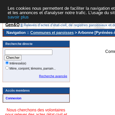
Les cookies nous permettent de faciliter la navigation et
et les annonces et d'analyser notre trafic. L'usage du s
savoir plus
Gen&O
||
Relevés d'actes d'état-civil, de registres paroissiaux 
Navigation ::
Communes et paroisses
> Arbonne [Pyrénées-A
Recherche directe
Comm
Intéressé(e)
Mère, conjoint, témoins, parrain...
Recherche avancée
Accès membres
Connexion
Nous cherchons des volontaires
pour relever des actes (état civil et