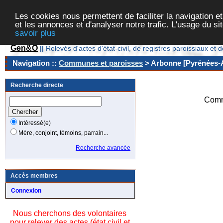
Les cookies nous permettent de faciliter la navigation et
et les annonces et d'analyser notre trafic. L'usage du s
savoir plus
Gen&O
||
Relevés d'actes d'état-civil, de registres paroissiaux 
Navigation ::
Communes et paroisses
> Arbonne [Pyrénées-A
Recherche directe
Comm
Intéressé(e)
Mère, conjoint, témoins, parrain...
Recherche avancée
Accès membres
Connexion
Nous cherchons des volontaires
pour relever des actes (état civil et