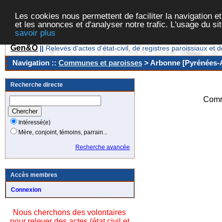
Les cookies nous permettent de faciliter la navigation et
et les annonces et d'analyser notre trafic. L'usage du s
savoir plus
Gen&O
||
Relevés d'actes d'état-civil, de registres paroissiaux 
Navigation ::
Communes et paroisses
> Arbonne [Pyrénées-A
Recherche directe
Comm
Intéressé(e)
Mère, conjoint, témoins, parrain...
Recherche avancée
Accès membres
Connexion
Nous cherchons des volontaires
pour relever des actes (état civil et