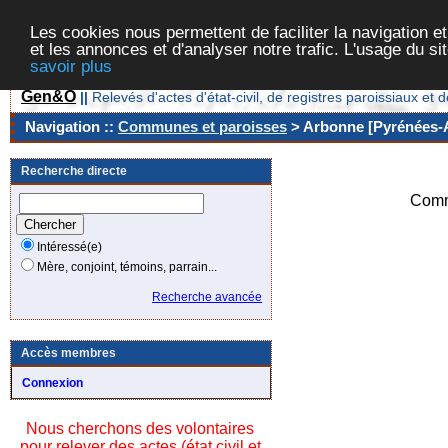
Les cookies nous permettent de faciliter la navigation et
et les annonces et d'analyser notre trafic. L'usage du s
savoir plus
Gen&O
||
Relevés d'actes d'état-civil, de registres paroissiaux 
Navigation ::
Communes et paroisses
> Arbonne [Pyrénées-A
Recherche directe
Comm
Intéressé(e)
Mère, conjoint, témoins, parrain...
Recherche avancée
Accès membres
Connexion
Nous cherchons des volontaires
pour relever des actes (état civil et