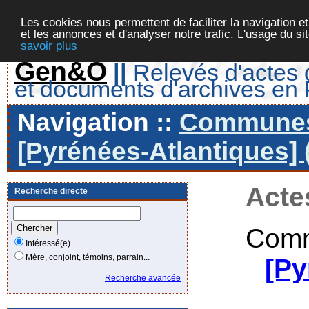
Les cookies nous permettent de faciliter la navigation et
et les annonces et d'analyser notre trafic. L'usage du s
savoir plus
Gen&O
||
Relevés d'actes d
et documents d'archives en
Navigation ::
Communes 
[Pyrénées-Atlantiques] 
Acte
Recherche directe
Comm
Intéressé(e)
Mère, conjoint, témoins, parrain...
[Py
Recherche avancée