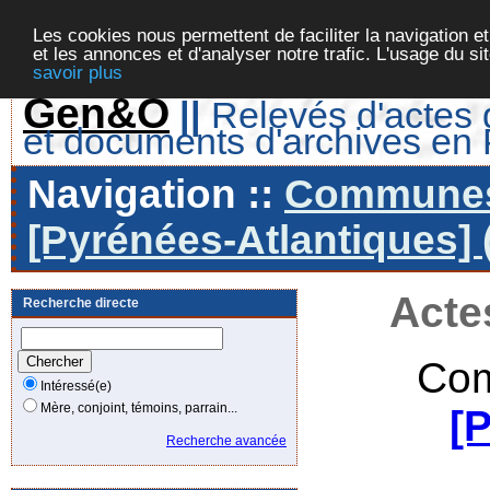
Les cookies nous permettent de faciliter la navigation et
et les annonces et d'analyser notre trafic. L'usage du s
savoir plus
Gen&O
||
Relevés d'actes d
et documents d'archives en
Navigation ::
Communes 
[Pyrénées-Atlantiques] 
Acte
Recherche directe
Com
Intéressé(e)
Mère, conjoint, témoins, parrain...
[
Recherche avancée