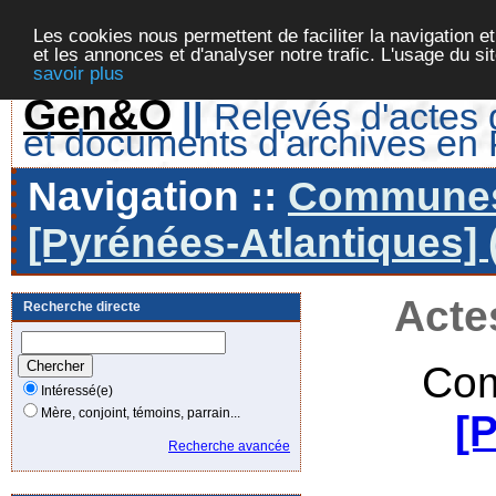
Les cookies nous permettent de faciliter la navigation et
et les annonces et d'analyser notre trafic. L'usage du s
savoir plus
Gen&O
||
Relevés d'actes d
et documents d'archives en
Navigation ::
Communes 
[Pyrénées-Atlantiques] 
Acte
Recherche directe
Com
Intéressé(e)
Mère, conjoint, témoins, parrain...
[
Recherche avancée