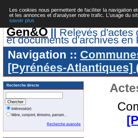
Les cookies nous permettent de faciliter la navigation et
et les annonces et d'analyser notre trafic. L'usage du s
savoir plus
Gen&O
||
Relevés d'actes d
et documents d'archives en
Navigation ::
Communes 
[Pyrénées-Atlantiques] 
Acte
Recherche directe
Com
Intéressé(e)
Mère, conjoint, témoins, parrain...
[
Recherche avancée