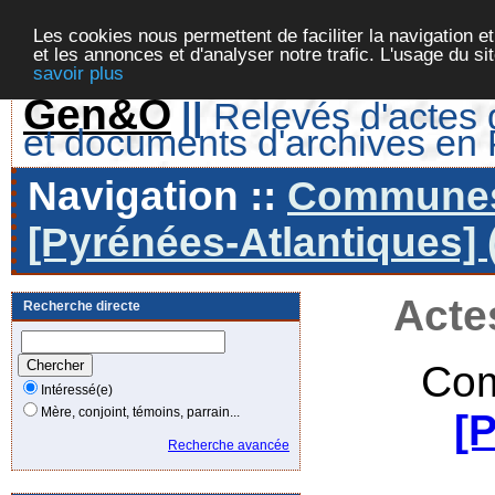
Les cookies nous permettent de faciliter la navigation et
et les annonces et d'analyser notre trafic. L'usage du s
savoir plus
Gen&O
||
Relevés d'actes d
et documents d'archives en
Navigation ::
Communes 
[Pyrénées-Atlantiques] 
Acte
Recherche directe
Com
Intéressé(e)
Mère, conjoint, témoins, parrain...
[
Recherche avancée