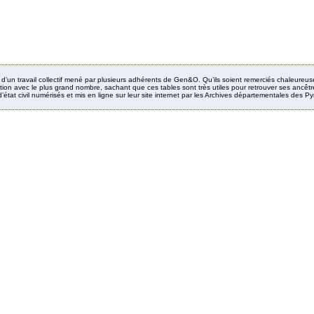
it d’un travail collectif mené par plusieurs adhérents de Gen&O. Qu’ils soient remerciés chaleureus
ion avec le plus grand nombre, sachant que ces tables sont très utiles pour retrouver ses ancêtres
’état civil numérisés et mis en ligne sur leur site internet par les Archives départementales des 