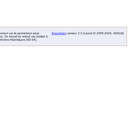
ement car ils permettent ainsi,
ExpoActes
version 3.2.4-prod (©
2005-2026, ADSoft)
. Ce travail de relevé est réalisé à
Pyrénées-Atlantiques (AD 64).