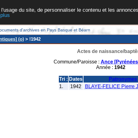
 l'usage du site, de personnaliser le contenu et les annonces
 plus
et documents d'archives en Pays Basque et Béarn
tiques] (o)
> !1942
Actes de naissance/bapt
Commune/Paroisse :
Ance [Pyrénées-
Année :
1942
Tri :
Dates
Patronymes
1.
1942
BLAYE-FELICE Pierre J