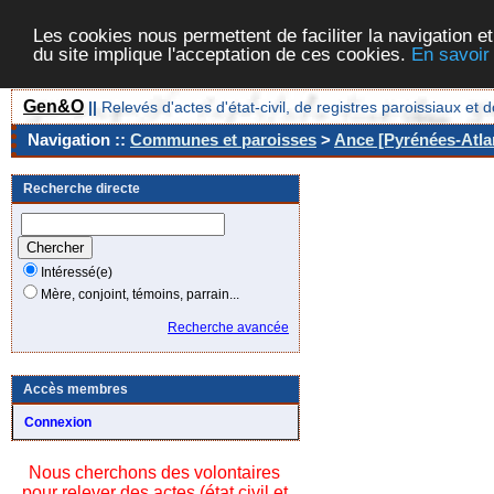
Les cookies nous permettent de faciliter la navigation et
du site implique l'acceptation de ces cookies.
En savoir
Gen&O
||
Relevés d'actes d'état-civil, de registres paroissiaux 
Navigation ::
Communes et paroisses
>
Ance [Pyrénées-Atlan
Recherche directe
Intéressé(e)
Mère, conjoint, témoins, parrain...
Recherche avancée
Accès membres
Connexion
Nous cherchons des volontaires
pour relever des actes (état civil et