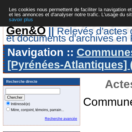
Les cookies nous permettent de faciliter la navigation et
et les annonces et d'analyser notre trafic. L'usage du s
savoir plus
Gen&O
||
Relevés d'actes d
et documents d'archives en
Navigation ::
Communes 
[Pyrénées-Atlantiques] 
Acte
Recherche directe
Commune
Intéressé(e)
Mère, conjoint, témoins, parrain...
Recherche avancée