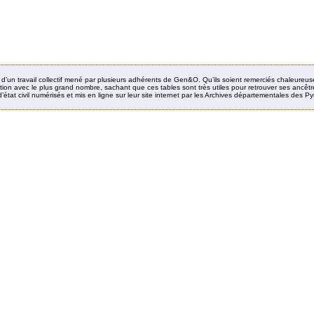
it d’un travail collectif mené par plusieurs adhérents de Gen&O. Qu’ils soient remerciés chaleureus
ion avec le plus grand nombre, sachant que ces tables sont très utiles pour retrouver ses ancêtres
’état civil numérisés et mis en ligne sur leur site internet par les Archives départementales des 