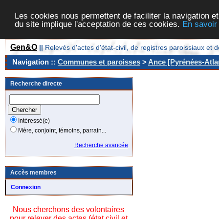
Les cookies nous permettent de faciliter la navigation et
du site implique l'acceptation de ces cookies.
En savoir
Gen&O
||
Relevés d'actes d'état-civil, de registres paroissiaux 
Navigation ::
Communes et paroisses
>
Ance [Pyrénées-Atlan
Recherche directe
Intéressé(e)
Mère, conjoint, témoins, parrain...
Recherche avancée
Accès membres
Connexion
Nous cherchons des volontaires
pour relever des actes (état civil et