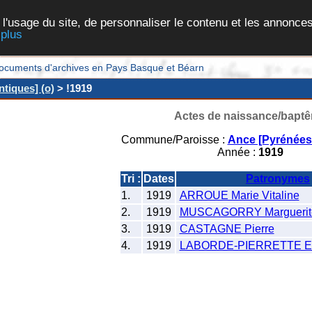
 l'usage du site, de personnaliser le contenu et les annonces
 plus
et documents d'archives en Pays Basque et Béarn
tiques] (o)
> !1919
Actes de naissance/bapt
Commune/Paroisse :
Ance [Pyrénées-
Année :
1919
Tri :
Dates
Patronymes
1.
1919
ARROUE Marie Vitaline
2.
1919
MUSCAGORRY Marguerit
3.
1919
CASTAGNE Pierre
4.
1919
LABORDE-PIERRETTE Edo