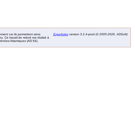
ement car ils permettent ainsi,
ExpoActes
version 3.2.4-prod (©
2005-2026, ADSoft)
. Ce travail de relevé est réalisé à
Pyrénées-Atlantiques (AD 64).