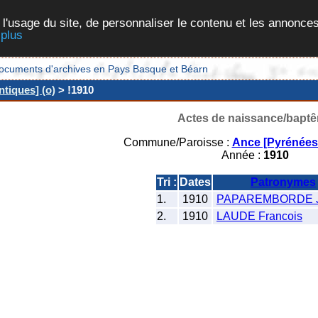
 l'usage du site, de personnaliser le contenu et les annonces
 plus
et documents d'archives en Pays Basque et Béarn
tiques] (o)
> !1910
Actes de naissance/bapt
Commune/Paroisse :
Ance [Pyrénées-
Année :
1910
Tri :
Dates
Patronymes
1.
1910
PAPAREMBORDE J
2.
1910
LAUDE Francois