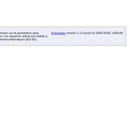
ement car ils permettent ainsi,
ExpoActes
version 3.2.4-prod (©
2005-2026, ADSoft)
. Ce travail de relevé est réalisé à
Pyrénées-Atlantiques (AD 64).