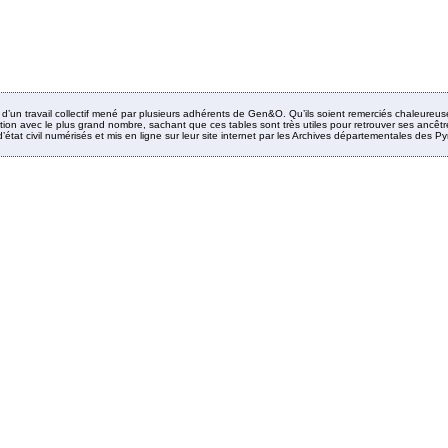
it d’un travail collectif mené par plusieurs adhérents de Gen&O. Qu’ils soient remerciés chaleureus
ion avec le plus grand nombre, sachant que ces tables sont très utiles pour retrouver ses ancêtres
’état civil numérisés et mis en ligne sur leur site internet par les Archives départementales des 