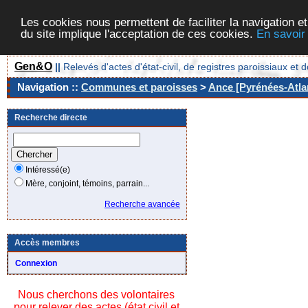
Les cookies nous permettent de faciliter la navigation et
du site implique l'acceptation de ces cookies.
En savoir
Gen&O
||
Relevés d'actes d'état-civil, de registres paroissiaux 
Navigation ::
Communes et paroisses
>
Ance [Pyrénées-Atlan
Recherche directe
Intéressé(e)
Mère, conjoint, témoins, parrain...
Recherche avancée
Accès membres
Connexion
Nous cherchons des volontaires
pour relever des actes (état civil et