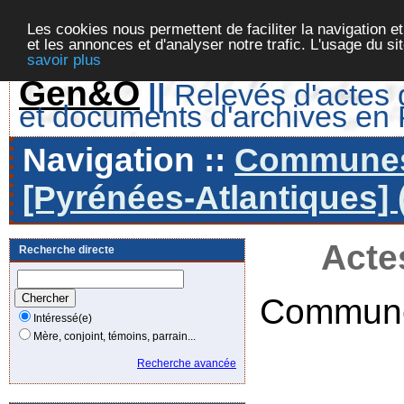
Les cookies nous permettent de faciliter la navigation et
et les annonces et d'analyser notre trafic. L'usage du s
savoir plus
Gen&O
||
Relevés d'actes d
et documents d'archives en
Navigation ::
Communes 
[Pyrénées-Atlantiques] 
Acte
Recherche directe
Commune
Intéressé(e)
Mère, conjoint, témoins, parrain...
Recherche avancée