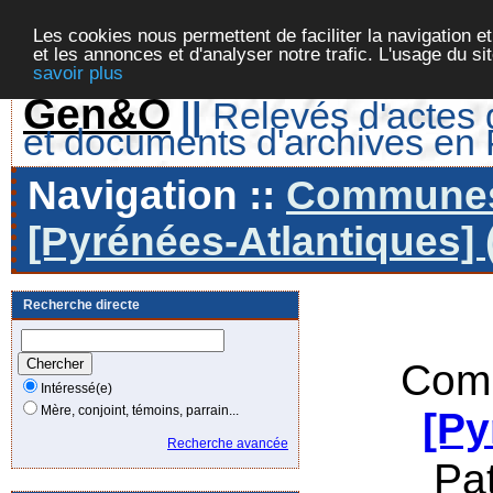
Les cookies nous permettent de faciliter la navigation et
et les annonces et d'analyser notre trafic. L'usage du s
savoir plus
Gen&O
||
Relevés d'actes d
et documents d'archives en
Navigation ::
Communes 
[Pyrénées-Atlantiques] 
Recherche directe
Comm
Intéressé(e)
Mère, conjoint, témoins, parrain...
[Py
Recherche avancée
Pa