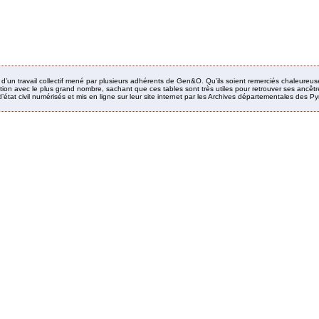
it d’un travail collectif mené par plusieurs adhérents de Gen&O. Qu’ils soient remerciés chaleureus
ion avec le plus grand nombre, sachant que ces tables sont très utiles pour retrouver ses ancêtres
’état civil numérisés et mis en ligne sur leur site internet par les Archives départementales des 