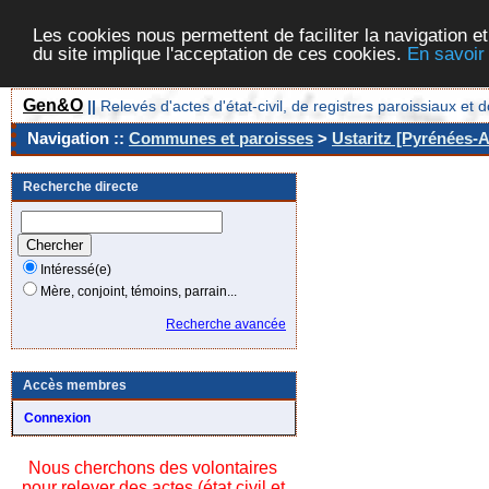
Les cookies nous permettent de faciliter la navigation et
du site implique l'acceptation de ces cookies.
En savoir
Gen&O
||
Relevés d'actes d'état-civil, de registres paroissiaux 
Navigation ::
Communes et paroisses
>
Ustaritz [Pyrénées-A
Recherche directe
Intéressé(e)
Mère, conjoint, témoins, parrain...
Recherche avancée
Accès membres
Connexion
Nous cherchons des volontaires
pour relever des actes (état civil et