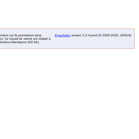
ement car ils permettent ainsi,
ExpoActes
version 3.2.4-prod (©
2005-2026, ADSoft)
. Ce travail de relevé est réalisé à
Pyrénées-Atlantiques (AD 64).