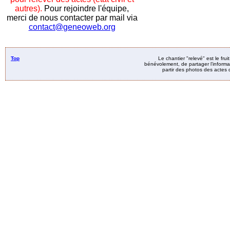
autres).
Pour rejoindre l'équipe,
merci de nous contacter par mail via
contact@geneoweb.org
Top
Le chantier "relevé" est le fru
bénévolement, de partager l’informat
partir des photos des actes d