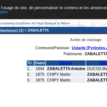
 l'usage du site, de personnaliser le contenu et les annonces
 plus
et documents d'archives en Pays Basque et Béarn
tlantiques] (X)
> ZABALETTA
Actes de mariage
Commune/Paroisse :
Ustaritz [Pyrénées-
Patronyme :
ZABALETT
Tri :
Dates
Epoux
Epo
1.
1844
ZABALETTA Antoine
DUCOS Ma
2.
1875
CHIPY Martin
ZABALETTA
3.
1875
CHIPY Martin
ZABALETT