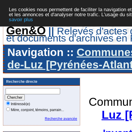
Les cookies nous permettent de faciliter la navigation et
et les annonces et d'analyser notre trafic. L'usage du s
savoir plus
Gen&O
||
Relevés d'actes d
et documents d'archives en
Navigation ::
Communes 
de-Luz [Pyrénées-Atlant
Recherche directe
Commune
Intéressé(e)
Mère, conjoint, témoins, parrain...
Luz [
Recherche avancée