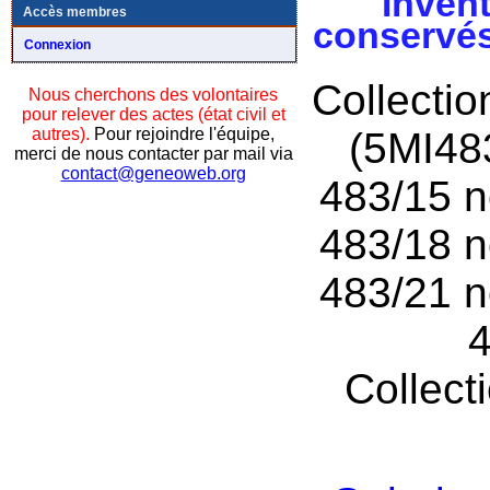
Invent
Accès membres
conservés
Connexion
Collecti
Nous cherchons des volontaires
pour relever des actes (état civil et
autres).
Pour rejoindre l'équipe,
(5MI48
merci de nous contacter par mail via
contact@geneoweb.org
483/15 n
483/18 n
483/21 n
4
Collect