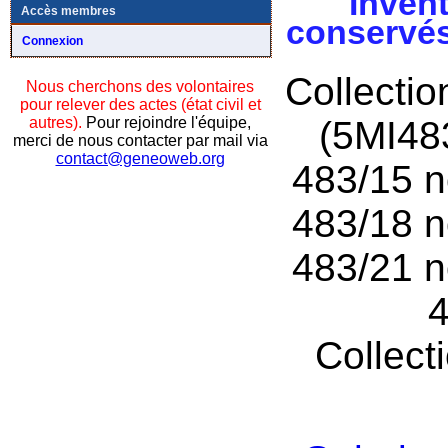
Invent
Accès membres
conservés
Connexion
Collecti
Nous cherchons des volontaires
pour relever des actes (état civil et
autres).
Pour rejoindre l'équipe,
(5MI48
merci de nous contacter par mail via
contact@geneoweb.org
483/15 n
483/18 n
483/21 n
4
Collect