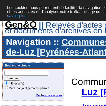
Les cookies nous permettent de faciliter la navigation et
et les annonces et d'analyser notre trafic. L'usage du s
savoir plus
Gen&O
||
Relevés d'actes d
et documents d'archives en
Navigation ::
Communes 
de-Luz [Pyrénées-Atlant
Recherche directe
Commune
Intéressé(e)
Mère, conjoint, témoins, parrain...
Luz [
Recherche avancée