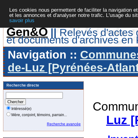
Les cookies nous permettent de faciliter la navigation et
et les annonces et d'analyser notre trafic. L'usage du s
savoir plus
Gen&O
||
Relevés d'actes d
et documents d'archives en
Navigation ::
Communes 
de-Luz [Pyrénées-Atlant
Recherche directe
Commune
Intéressé(e)
Mère, conjoint, témoins, parrain...
Luz [
Recherche avancée