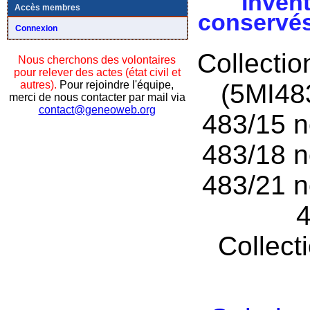
Invent
Accès membres
conservés
Connexion
Collecti
Nous cherchons des volontaires
pour relever des actes (état civil et
autres).
Pour rejoindre l'équipe,
(5MI48
merci de nous contacter par mail via
contact@geneoweb.org
483/15 n
483/18 n
483/21 n
4
Collect