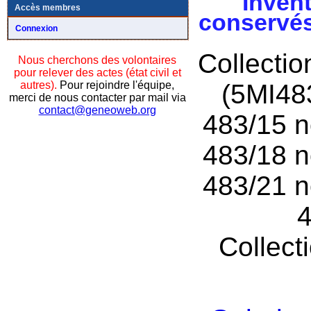
Invent
Accès membres
conservés
Connexion
Collecti
Nous cherchons des volontaires
pour relever des actes (état civil et
autres).
Pour rejoindre l'équipe,
(5MI48
merci de nous contacter par mail via
contact@geneoweb.org
483/15 n
483/18 n
483/21 n
4
Collect