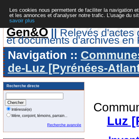
Les cookies nous permettent de faciliter la navigation et
et les annonces et d'analyser notre trafic. L'usage du s
savoir plus
Gen&O
||
Relevés d'actes d
et documents d'archives en
Navigation ::
Communes 
de-Luz [Pyrénées-Atlant
Recherche directe
Commune
Intéressé(e)
Mère, conjoint, témoins, parrain...
Luz [
Recherche avancée