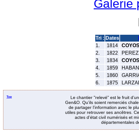
Galerie
Tri :
Dates
1.
1814
COYOS
2.
1822
PEREZ J
3.
1834
COYOS 
4.
1859
HABANS
5.
1860
GARRIA
6.
1875
LARZAB
Top
Le chantier "relevé" est le fruit d’
Gen&O. Qu’ils soient remerciés chale
de partager l’information avec le p
utiles pour retrouver ses ancêtres. Ce
actes d’état civil numérisés et mi
départementales de